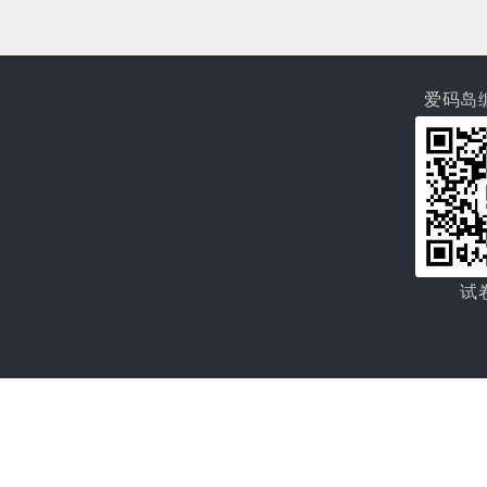
爱码岛
试