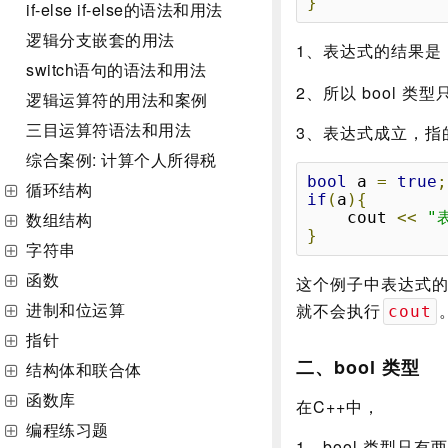
}
if-else if-else的语法和用法
逻辑分支嵌套的用法
1、表达式的结果是
switch语句的语法和用法
2、所以 bool 
逻辑运算符的用法和案例
三目运算符语法和用法
3、表达式成立，
综合案例: 计算个人所得税
bool
 a 
=
true
;
循环结构
if
(
a
){
数组结构
	cout 
<<
"
}
字符串
函数
这个例子中表达式
进制和位运算
就不会执行
cout
指针
二、bool 类型
结构体和联合体
函数库
在C++中，
编程练习题
1、bool 类型只