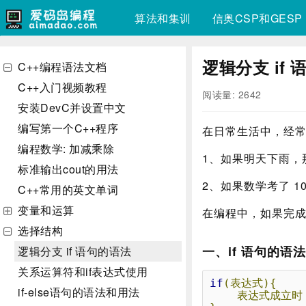
算法和集训
信奥CSP和GESP
逻辑分支 if
C++编程语法文档
C++入门视频教程
阅读量: 2642
安装DevC并设置中文
编写第一个C++程序
在日常生活中，经
编程数学: 加减乘除
1、如果明天下雨，
标准输出cout的用法
2、如果数学考了 1
C++常用的英文单词
变量和运算
在编程中，如果完成
选择结构
一、if 语句的语法
逻辑分支 if 语句的语法
关系运算符和if表达式使用
if
(表达式){
if-else语句的语法和用法
表达式成立时