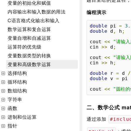
变量的初始化和赋值
内容输出和输入数据的用法
编程演示
C语言格式化输出和输入
double
 pi 
=
3.
数学运算和复合运算
double
 d
,
 h
;
变量自增和自减运算
cout 
<<
"请输入
运算符的优先级
cin 
>>
 d
;
变量数据类型的转换
cout 
<<
"请输入
cin 
>>
 h
;
变量和高级数学运算
选择结构
double
 r 
=
 d 
/
double
 v 
=
 pi 
循环结构
cout 
<<
"圆柱的
数组结构
字符串
二、数学公式 ma
函数
进制和位运算
通过添加
#inclu
指针