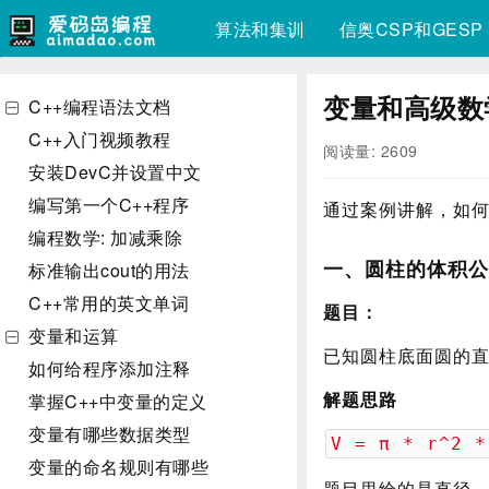
算法和集训
信奥CSP和GESP
变量和高级数
C++编程语法文档
C++入门视频教程
阅读量: 2609
安装DevC并设置中文
编写第一个C++程序
通过案例讲解，如
编程数学: 加减乘除
一、圆柱的体积公
标准输出cout的用法
C++常用的英文单词
题目：
变量和运算
已知圆柱底面圆的直径
如何给程序添加注释
解题思路
掌握C++中变量的定义
变量有哪些数据类型
V = π * r^2 *
变量的命名规则有哪些
题目里给的是直径