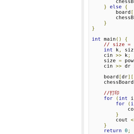
        ch
}
else
{
        board
[
        ch
}
}
int
 main
()
{
// size 
int
 k
,
 siz
    cin 
>>
 k
;
    size 
=
 pow
    cin 
>>
 dr 
    board
[
dr
][
    chessBoard
//打印
for
(
int
 i
for
(
i
       
}
        cout 
<
}
return
0
;