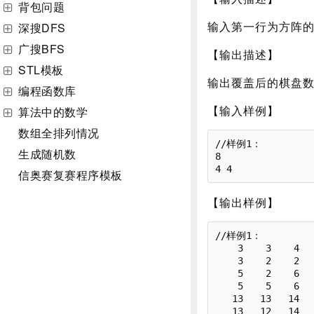
背包问题
输入第一行为方阵
深搜DFS
广搜BFS
【输出描述】
STL模板
输出覆盖后的棋盘
编程函数库
【输入样例】
算法中的数学
数组全排列情况
//样例1：

生成随机数
8

信奥赛复赛程序模板
【输出样例】
//样例1：

    3    3    4    4    8    8    9    9

    3    2    2    4    8    7    7    9

    5    2    6    6   10   10    7   11

    5    5    6   -1    1   10   11   11

   13   13   14    1    1   18   19   19

   13   12   14   14   18   18   17   19
