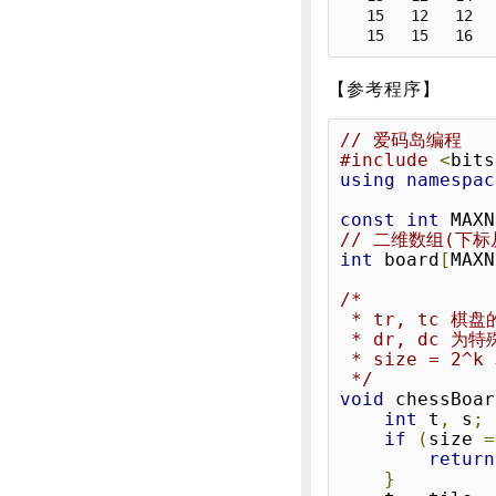
   15   12   12   16   20   17   17   21

【参考程序】
// 爱码岛编程
#include
<
bits
using
namespac
const
int
 MAXN
// 二维数组(下标
int
 board
[
MAXN
/*

 * tr, tc 棋盘的起始行列号,

 * dr, dc 为特殊方格的行列号

 * size = 2^k 表示棋盘的行数或列数

 */
void
 chessBoar
int
 t
,
 s
;
if
(
size 
=
return
}