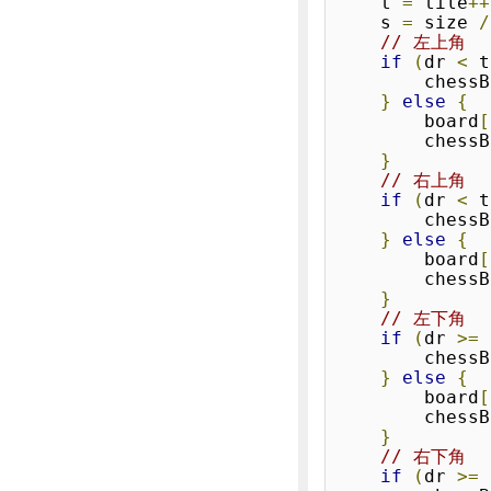
    t 
=
 tile
++
    s 
=
 size 
/
// 左上角
if
(
dr 
<
 t
        ch
}
else
{
        board
[
        ch
}
// 右上角
if
(
dr 
<
 t
        ch
}
else
{
        board
[
        ch
}
// 左下角
if
(
dr 
>=
 
        ch
}
else
{
        board
[
        ch
}
// 右下角
if
(
dr 
>=
 