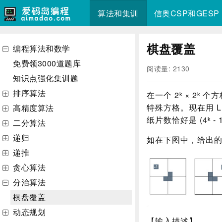
算法和集训
信奥CSP和GESP
棋盘覆盖
编程算法和数学
免费领3000道题库
阅读量: 2130
知识点强化集训题
排序算法
在一个 2ᵏ × 2
特殊方格。现在用 
高精度算法
纸片数恰好是 (4ᵏ -
二分算法
递归
如在下图中，给出的一
递推
贪心算法
分治算法
棋盘覆盖
动态规划
【输入描述】