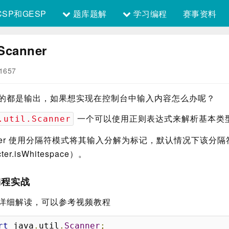
SP和GESP
题库题解
学习编程
赛事资料
canner
1657
的都是输出，如果想实现在控制台中输入内容怎么办呢？
一个可以使用正则表达式来解析基本类
.util.Scanner
nner 使用分隔符模式将其输入分解为标记，默认情况下该分
cter.isWhitespace）。
编程实战
详细解读，可以参考视频教程
rt
 java
.
util
.
Scanner
;