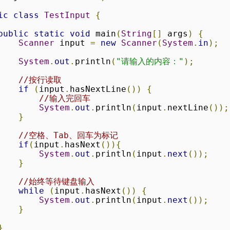
ic
class
TestInput
{
public
static
void
 main
(
String
[]
 args
)
{
Scanner
 input 
=
new
Scanner
(
System
.
in
);
System
.
out
.
println
(
"请输入的内容："
);
//按行读取
if
(
input
.
hasNextLine
())
{
//输入完回车
System
.
out
.
println
(
input
.
nextLine
());
}
//空格、Tab、回车为标记
if
(
input
.
hasNext
()){
System
.
out
.
println
(
input
.
next
());
}
//始终等待键盘输入
while
(
input
.
hasNext
())
{
System
.
out
.
println
(
input
.
next
());
}
}