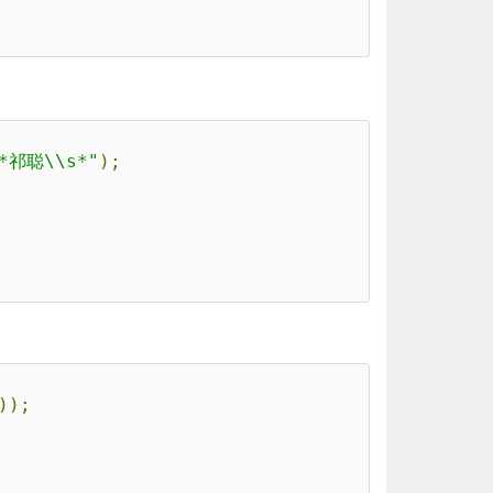
。
s*祁聪\\s*"
);
));