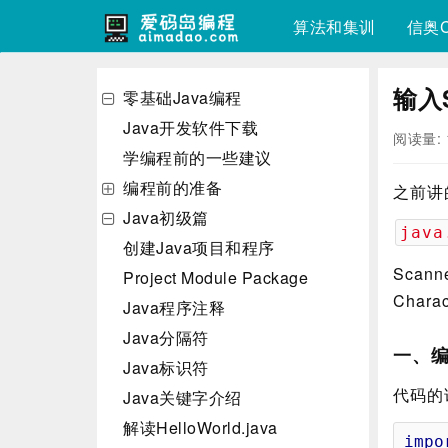
算法和集训
信奥C
输入S
零基础Java编程
Java开发软件下载
阅读量: 
学编程前的一些建议
编程前的准备
之前讲
Java初级篇
java
创建Java项目和程序
Sca
Project Module Package
Chara
Java程序注释
Java分隔符
一、
Java标识符
代码的
Java关键字介绍
解读HelloWorld.java
impo