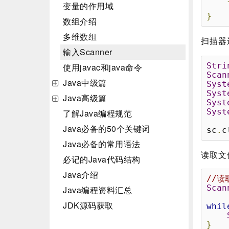
变量的作用域
}
数组介绍
多维数组
扫描器
输入Scanner
Stri
使用javac和java命令
Scan
Java中级篇
Syst
Syst
Java高级篇
Syst
Syst
了解Java编程规范
Java必备的50个关键词
sc
.
c
Java必备的常用语法
读取文
必记的Java代码结构
Java介绍
//读
Scan
Java编程资料汇总
JDK源码获取
whil
}