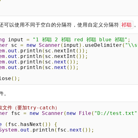
还可以使用不同于空白的分隔符，使用自定义分隔符
祁聪
ng
 input 
=
"1 祁聪 2 祁聪 red 祁聪 blue 祁聪"
;
ner
 sc 
=
new
Scanner
(
input
).
useDelimiter
(
"\\
em
.
out
.
println
(
sc
.
nextInt
());
em
.
out
.
println
(
sc
.
nextInt
());
em
.
out
.
println
(
sc
.
next
());
em
.
out
.
println
(
sc
.
next
());
lose
();
件。
取文件（要加try-catch）
ner
 fsc 
=
new
Scanner
(
new
File
(
"D://test.txt"
e
(
fsc
.
hasNext
())
{
System
.
out
.
println
(
fsc
.
next
());